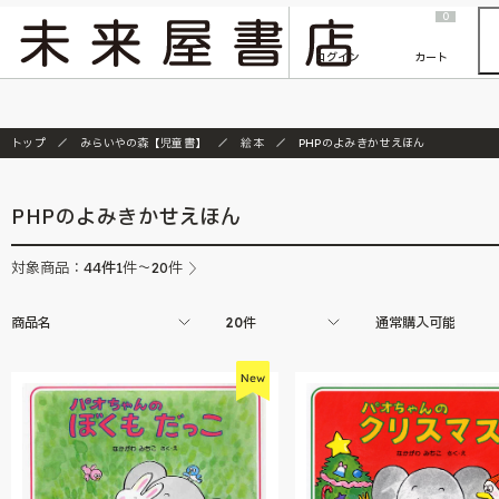
2026/7/23
『ONE PIECE magazine 021 ONE PIECEカード付き同梱版』発売延期のご案内
0
ログイン
カート
トップ
みらいやの森【児童書】
絵本
PHPのよみきかせえほん
PHPのよみきかせえほん
44
件
対象商品：
1件～20件
商品名
20件
通常購入可能