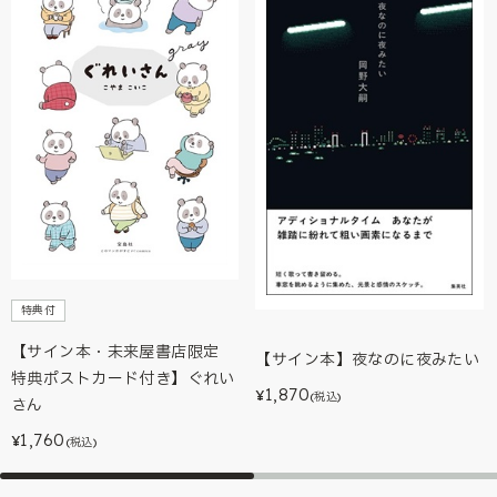
特典付
【サイン本・未来屋書店限定
【サイン本】夜なのに夜みたい
特典ポストカード付き】ぐれい
1,870
¥
(税込)
さん
1,760
¥
(税込)