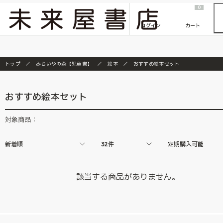
2026/7/23
『ONE PIECE magazine 021 ONE PIECEカード付き同梱版』発売延期のご案内
0
ログイン
カート
トップ
みらいやの森【児童書】
絵本
おすすめ絵本セット
おすすめ絵本セット
対象商品：
新着順
32件
定期購入可能
該当する商品がありません。