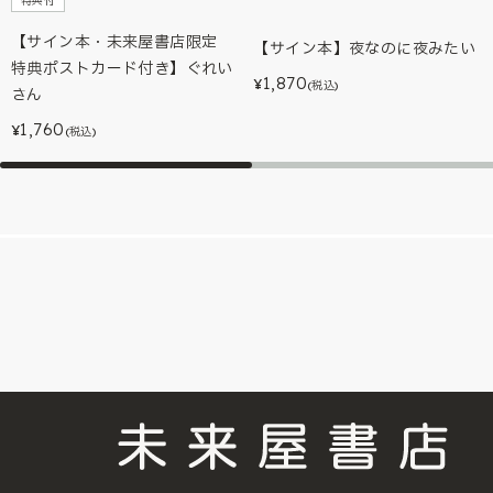
特典付
【サイン本・未来屋書店限定
【サイン本】夜なのに夜みたい
特典ポストカード付き】ぐれい
1,870
¥
(税込)
さん
1,760
¥
(税込)