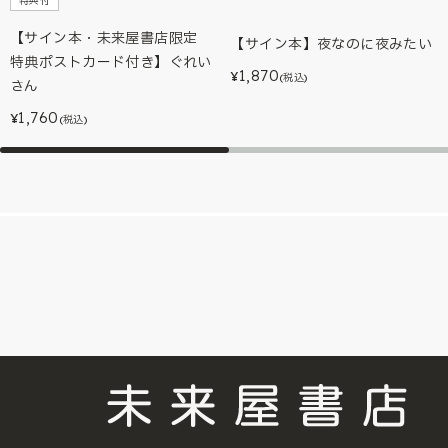
特典付
【サイン本・未来屋書店限定
【サイン本】夜なのに夜みたい
特典ポストカード付き】ぐれい
1,870
¥
(税込)
さん
1,760
¥
(税込)