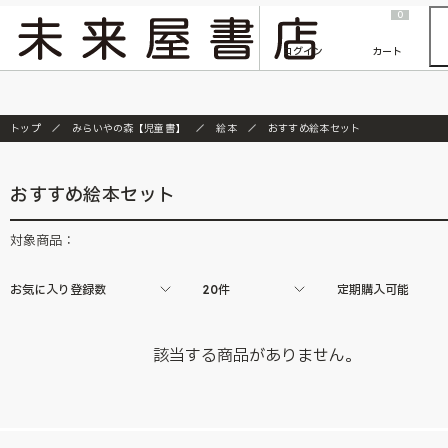
2026/7/23
『ONE PIECE magazine 021 ONE PIECEカード付き同梱版』発売延期のご案内
0
ログイン
カート
トップ
みらいやの森【児童書】
絵本
おすすめ絵本セット
おすすめ絵本セット
対象商品：
お気に入り登録数
20件
定期購入可能
該当する商品がありません。