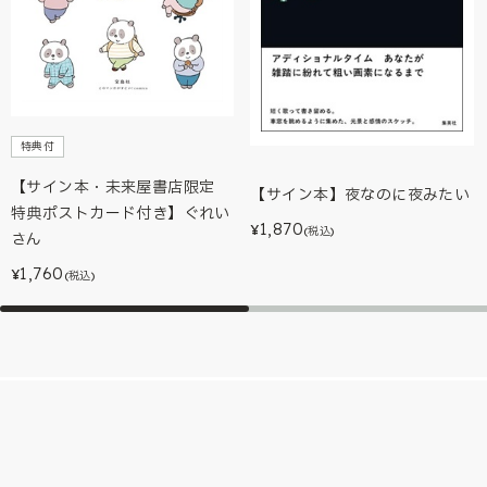
特典付
【サイン本・未来屋書店限定
【サイン本】夜なのに夜みたい
特典ポストカード付き】ぐれい
1,870
¥
(税込)
さん
1,760
¥
(税込)