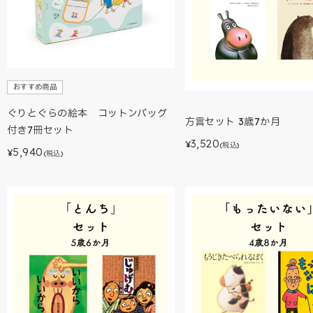
おすすめ商品
ぐりとぐらの絵本 コットンバッグ
方言セット 3歳7か月
付き7冊セット
3,520
¥
(税込)
5,940
¥
(税込)