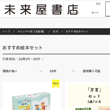
2026/7/23
『ONE PIECE magazine 021 ONE PIECEカード付き同梱版』発売延期のご案内
0
ログイン
カート
トップ
みらいやの森【児童書】
絵本
おすすめ絵本セット
おすすめ絵本セット
26
件
対象商品：
1件～20件
価格が高い
20件
通常購入可能