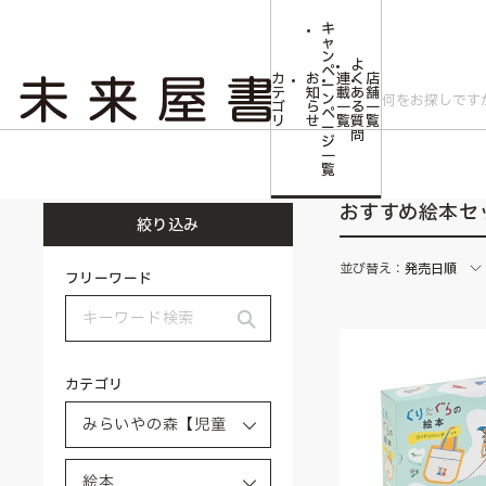
キ
ャ
ン
よ
ペ
カ
お
連
く
店
ー
テ
知
載
あ
舗
ン
ゴ
ら
一
る
一
ペ
リ
せ
覧
質
覧
ー
問
ジ
トップ
みらいやの森【児童書】
絵本
おすすめ絵本セット
一
覧
おすすめ絵本セ
絞り込み
並び替え：
発売日順
フリーワード
カテゴリ