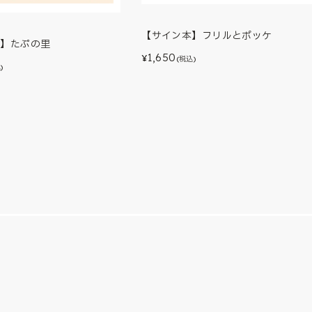
【サイン本】フリルとポッケ
本】たぷの里
1,650
¥
(税込)
)