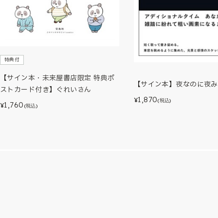
特典付
【サイン本・未来屋書店限定 特典ポ
【サイン本】夜なのに夜み
ストカード付き】ぐれいさん
1,870
¥
(税込)
1,760
¥
(税込)