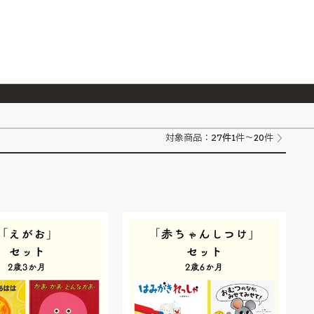
026/7/23
『ONE PIECE magazine 021 ONE PIECEカード付き同梱版』発売延期のご案内
27
件
対象商品：
1件～20件