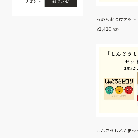
リセット
絞り込む
おめんおばけセット 
2,420
¥
(税込)
しんごうしろくまセッ