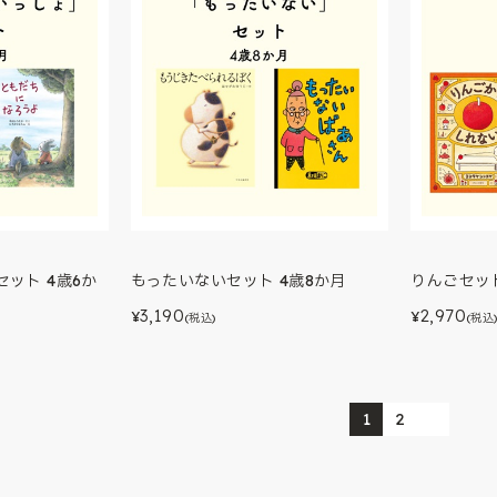
ット 4歳6か
もったいないセット 4歳8か月
りんごセット
3,190
2,970
¥
¥
(税込)
(税込
1
2