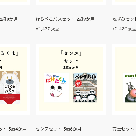
2歳8か月
はらぺこバスセット 2歳9か月
ねずみセット
2,420
2,420
¥
¥
(税込)
(税込
ト 3歳4か月
センスセット 3歳6か月
方言セット 