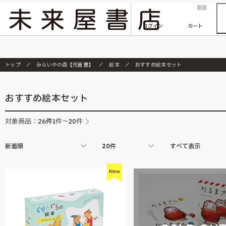
2026/7/23
『ONE PIECE magazine 021 ONE PIECEカード付き同梱版』発売延期のご案内
0
ログイン
カート
トップ
みらいやの森【児童書】
絵本
おすすめ絵本セット
おすすめ絵本セット
26
件
対象商品：
1件～20件
新着順
20件
すべて表示