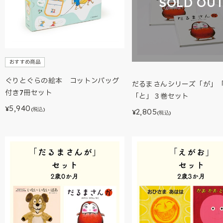
SOLD OU
おすすめ商品
ぐりとぐらの絵本 コットンバッグ
だるまさんシリーズ「が」
付き7冊セット
「と」３巻セット
5,940
¥
(税込)
2,805
¥
(税込)