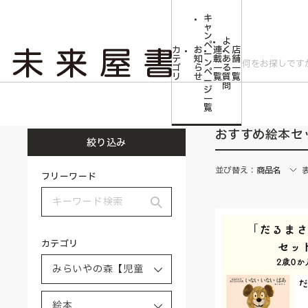
キ
ャ
ン
よ
ペ
カ
お
連
く
店
ー
テ
知
載
あ
舗
ン
ゴ
ら
一
る
一
ペ
リ
せ
覧
質
覧
ー
問
ジ
トップ
みらいやの森【児童書】
絵本
おすすめ絵本セット
一
覧
おすすめ絵本セ
絞り込み
並び替え：
商品名
フリーワード
カテゴリ