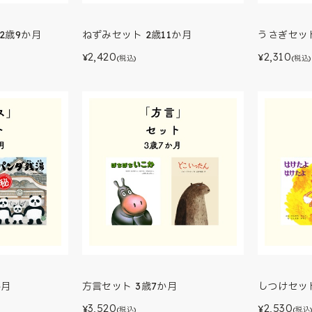
2歳9か月
ねずみセット 2歳11か月
うさぎセット
2,420
2,310
¥
¥
(税込)
(税込)
か月
方言セット 3歳7か月
しつけセット
3,520
2,530
¥
¥
(税込)
(税込