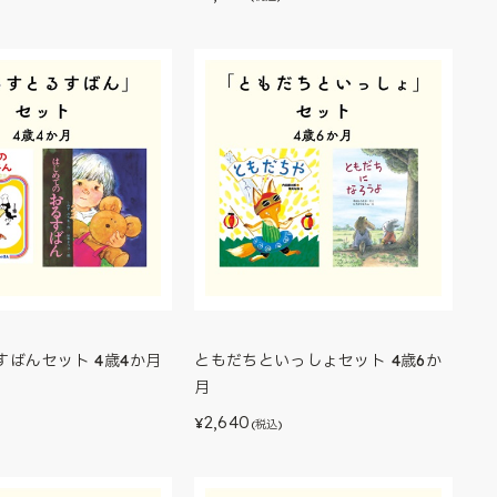
すばんセット 4歳4か月
ともだちといっしょセット 4歳6か
月
)
2,640
¥
(税込)