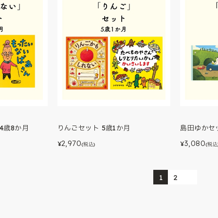
4歳8か月
りんごセット 5歳1か月
島田ゆかセッ
2,970
3,080
¥
¥
(税込)
(税込
1
2