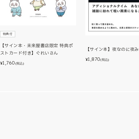
特典付
【サイン本・未来屋書店限定 特典ポ
【サイン本】夜なのに夜み
ストカード付き】ぐれいさん
1,870
¥
(税込)
1,760
¥
(税込)