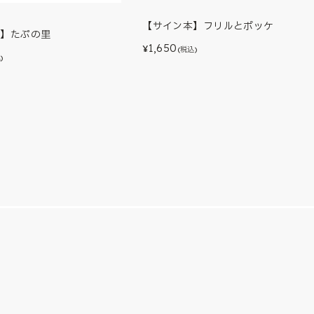
【サイン本】フリルとポッケ
本】たぷの里
1,650
¥
(税込)
)