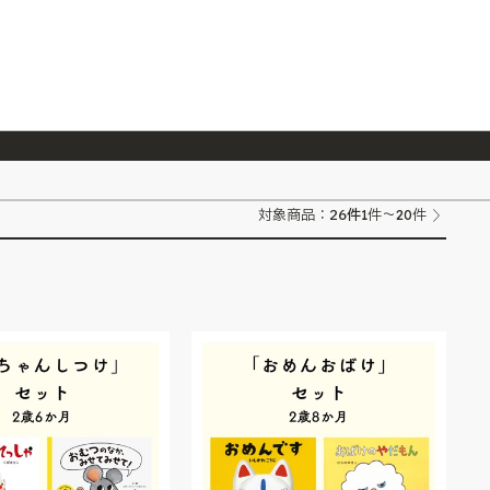
026/7/23
『ONE PIECE magazine 021 ONE PIECEカード付き同梱版』発売延期のご案内
26
件
対象商品：
1件～20件