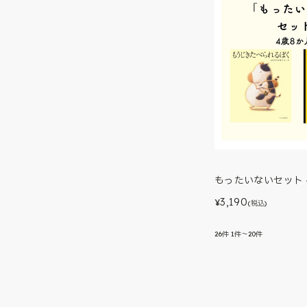
もったいないセット 
3,190
¥
(税込)
26
件
1件～20件