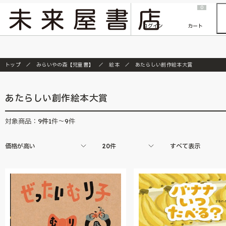
2026/7/23
『ONE PIECE magazine 021 ONE PIECEカード付き同梱版』発売延期のご案内
0
ログイン
カート
トップ
みらいやの森【児童書】
絵本
あたらしい創作絵本大賞
あたらしい創作絵本大賞
9
件
対象商品：
1件～9件
価格が高い
20件
すべて表示