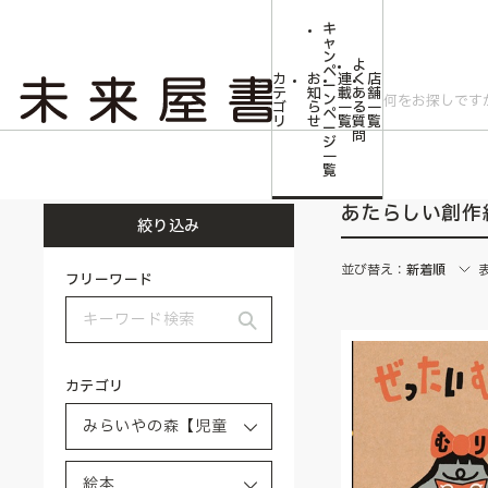
キ
ャ
ン
よ
ペ
カ
お
連
く
店
ー
テ
知
載
あ
舗
ン
ゴ
ら
一
る
一
ペ
リ
せ
覧
質
覧
ー
問
ジ
トップ
みらいやの森【児童書】
絵本
あたらしい創作絵本大賞
一
覧
あたらしい創作
絞り込み
並び替え：
新着順
フリーワード
カテゴリ