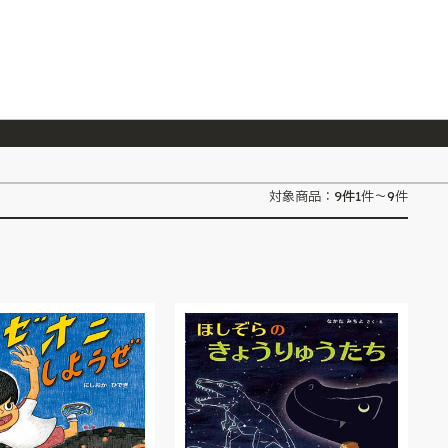
026/7/23
『ONE PIECE magazine 021 ONE PIECEカード付き同梱版』発売延期のご案内
9
件
対象商品：
1件～9件