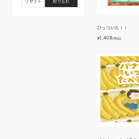
リセット
絞り込む
ひっついた！！
1,408
¥
(税込)