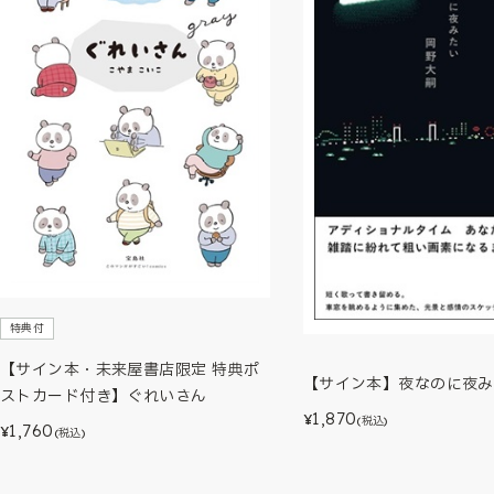
特典付
【サイン本・未来屋書店限定 特典ポ
【サイン本】夜なのに夜み
ストカード付き】ぐれいさん
1,870
¥
(税込)
1,760
¥
(税込)