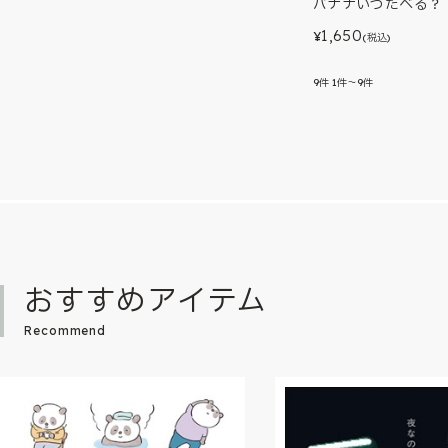
バナナいつたべる？
1,650
¥
(税込)
9
件
1件～9件
おすすめアイテム
Recommend