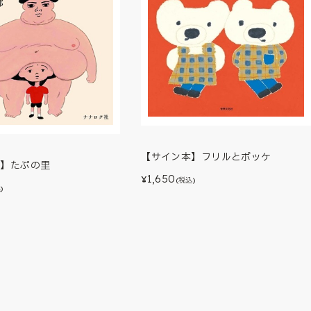
【サイン本】フリルとポッケ
本】たぷの里
1,650
¥
(税込)
)