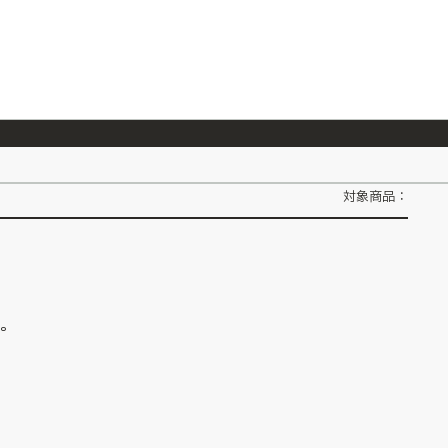
026/7/23
『ONE PIECE magazine 021 ONE PIECEカード付き同梱版』発売延期のご案内
対象商品：
ん。