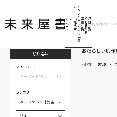
キ
ャ
ン
よ
ペ
カ
お
連
く
店
ー
テ
知
載
あ
舗
ン
ゴ
ら
一
る
一
ペ
リ
せ
覧
質
覧
ー
問
ジ
トップ
みらいやの森【児童書】
絵本
あたらしい創作絵本大賞
一
覧
あたらしい創作
絞り込み
並び替え：
商品名
フリーワード
カテゴリ