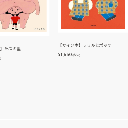
【サイン本】フリルとポッケ
本】たぷの里
1,650
¥
(税込)
)