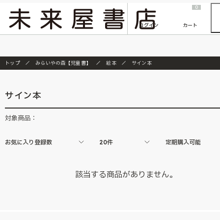
2026/7/23
『ONE PIECE magazine 021 ONE PIECEカード付き同梱版』発売延期のご案内
0
ログイン
カート
トップ
みらいやの森【児童書】
絵本
サイン本
サイン本
対象商品：
お気に入り登録数
20件
定期購入可能
該当する商品がありません。