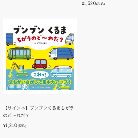
1,320
¥
(税込)
【サイン本】ブンブンくるまちがう
のど～れだ？
1,210
¥
(税込)