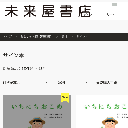
2026/7/23
『ONE PIECE magazine 021 ONE PIECEカード付き同梱版』発売延期のご案内
0
ログイン
カート
トップ
みらいやの森【児童書】
絵本
サイン本
サイン本
15
件
対象商品：
1件～15件
価格が高い
20件
通常購入可能