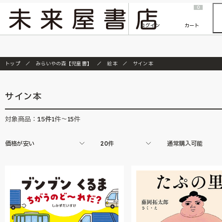
2026/7/23
『ONE PIECE magazine 021 ONE PIECEカード付き同梱版』発売延期のご案内
0
ログイン
カート
トップ
みらいやの森【児童書】
絵本
サイン本
サイン本
15
件
対象商品：
1件～15件
価格が安い
20件
通常購入可能