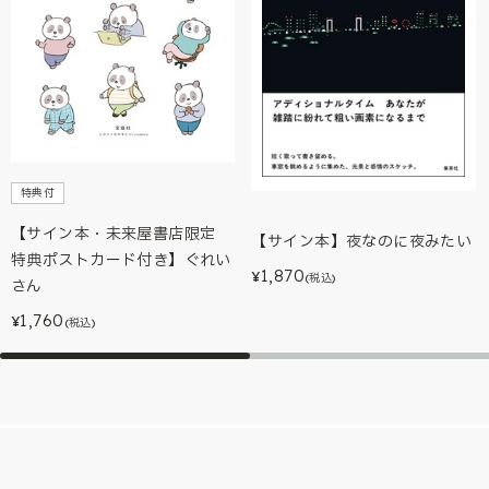
特典付
【サイン本・未来屋書店限定
【サイン本】夜なのに夜みたい
特典ポストカード付き】ぐれい
1,870
¥
(税込)
さん
1,760
¥
(税込)