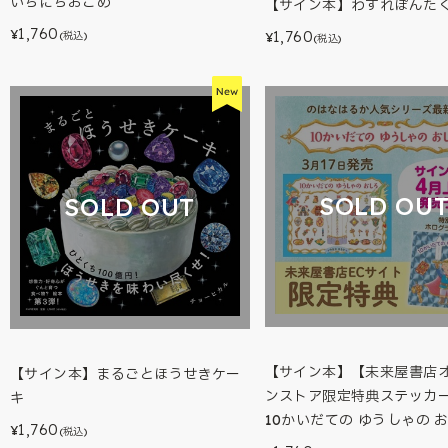
いちにちおこめ
【サイン本】わすれぽんた
1,760
1,760
¥
(税込)
¥
(税込)
SOLD OU
SOLD OUT
【サイン本】【未来屋書店
【サイン本】まるごとほうせきケー
ンストア限定特典ステッカ
キ
10かいだての ゆうしゃの 
1,760
¥
(税込)