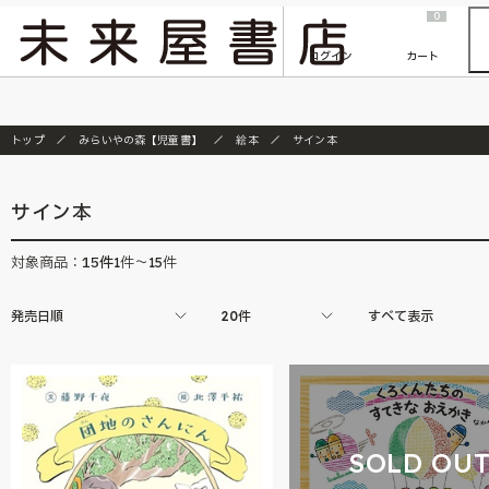
2026/7/23
『ONE PIECE magazine 021 ONE PIECEカード付き同梱版』発売延期のご案内
0
ログイン
カート
トップ
みらいやの森【児童書】
絵本
サイン本
サイン本
15
件
対象商品：
1件～15件
発売日順
20件
すべて表示
SOLD OU