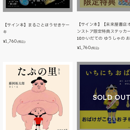
【サイン本】【未来屋書店
【サイン本】まるごとほうせきケー
ンストア限定特典ステッカ
キ
10かいだての ゆうしゃの 
1,760
¥
(税込)
1,760
¥
(税込)
SOLD OU