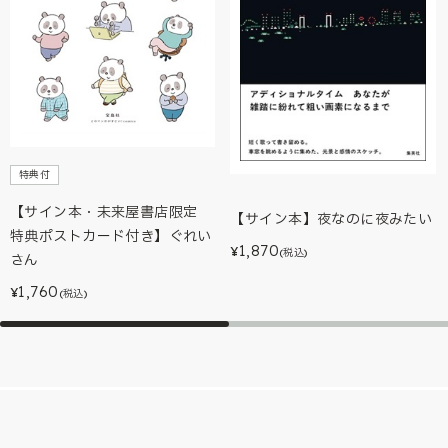
特典付
【サイン本・未来屋書店限定
【サイン本】夜なのに夜みたい
特典ポストカード付き】ぐれい
1,870
¥
(税込)
さん
1,760
¥
(税込)