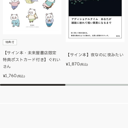
特典付
【サイン本・未来屋書店限定
【サイン本】夜なのに夜みたい
特典ポストカード付き】ぐれい
1,870
¥
(税込)
さん
1,760
¥
(税込)