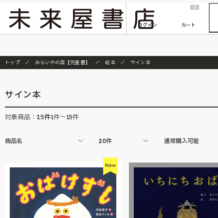
2026/7/23
『ONE PIECE magazine 021 ONE PIECEカード付き同梱版』発売延期のご案内
0
ログイン
カート
トップ
みらいやの森【児童書】
絵本
サイン本
サイン本
15
件
対象商品：
1件～15件
商品名
20件
通常購入可能