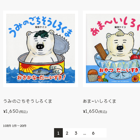
あま~いしろくま
うみのごちそうしろくま
1,650
1,650
¥
¥
(税込)
(税込)
103
件
1件～20件
1
2
3
…
6