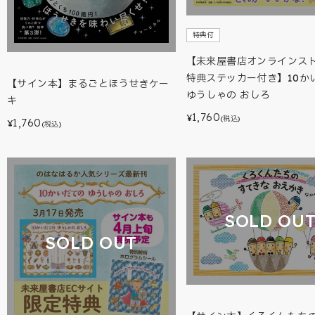
特典付
【未来屋書店オンラインス
特典ステッカー付き】10か
【サイン本】まるごとほうせきケー
ゆうしゃの おしろ
キ
1,760
¥
(税込)
1,760
¥
(税込)
SOLD OU
SOLD OUT