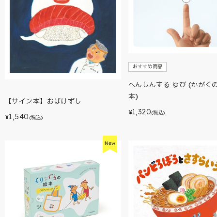
おすすめ商品
へんしんする ゆび (かがく
本)
【サイン本】おばけずし
1,320
¥
(税込)
1,540
¥
(税込)