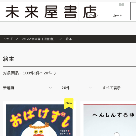
2026/7/23
『ONE PIECE magazine 021 ONE PIECEカード付き同梱版』発売延期のご案内
0
ログイン
カート
トップ
みらいやの森【児童書】
絵本
絵本
103
件
対象商品：
1件～20件
新着順
20件
すべて表示