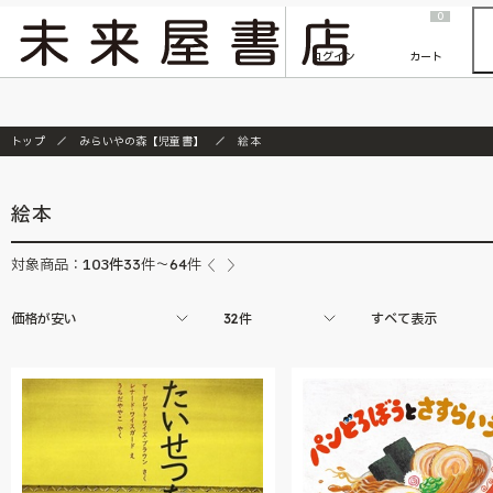
2026/7/23
『ONE PIECE magazine 021 ONE PIECEカード付き同梱版』発売延期のご案内
0
ログイン
カート
トップ
みらいやの森【児童書】
絵本
絵本
103
件
対象商品：
33件～64件
価格が安い
32件
すべて表示