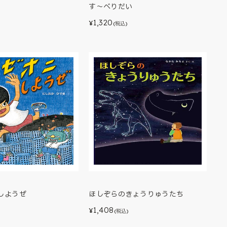
す～べりだい
1,320
¥
(税込)
しようぜ
ほしぞらのきょうりゅうたち
1,408
¥
)
(税込)