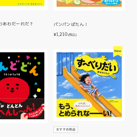
わあわだーれだ？
パンパンぱたん！
1,210
¥
(税込)
おすすめ商品