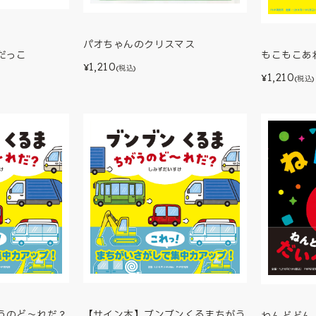
パオちゃんのクリスマス
だっこ
もこもこあ
1,210
¥
(税込)
1,210
¥
(税込)
うのど～れだ？
【サイン本】ブンブンくるまちがう
ねんどどん