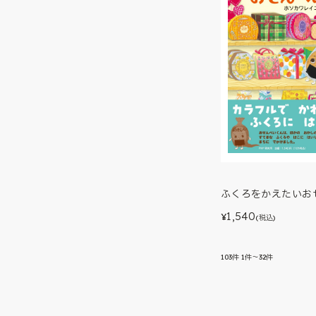
ふくろをかえたいお
1,540
¥
(税込)
103
件
1件～32件