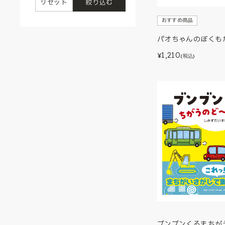
リセット
絞り込む
おすすめ商品
パオちゃんのぼくも
1,210
¥
(税込)
ブンブンくるまちが