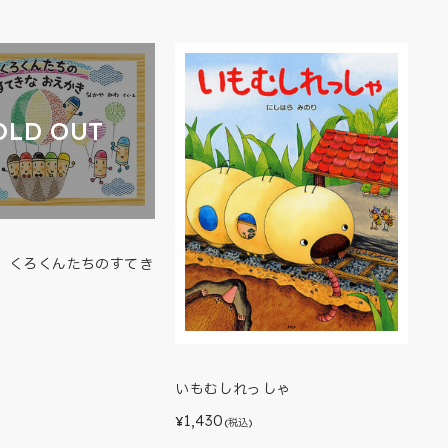
OLD OUT
】くろくんたちのすてき
いもむしれっしゃ
1,430
¥
(税込)