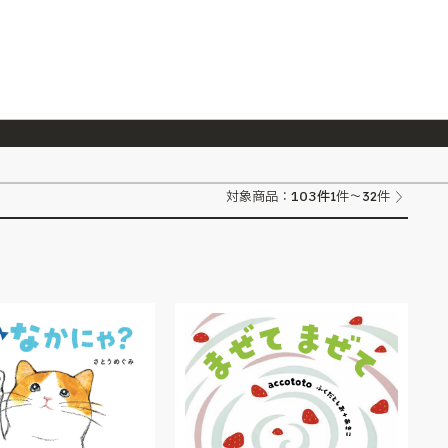
026/7/23
『ONE PIECE magazine 021 ONE PIECEカード付き同梱版』発売延期のご案内
103
件
対象商品：
1件～32件