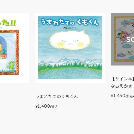
S
【サイン本
なおえかき
1,430
¥
うまれたてのくもくん
(税込)
1,408
¥
(税込)