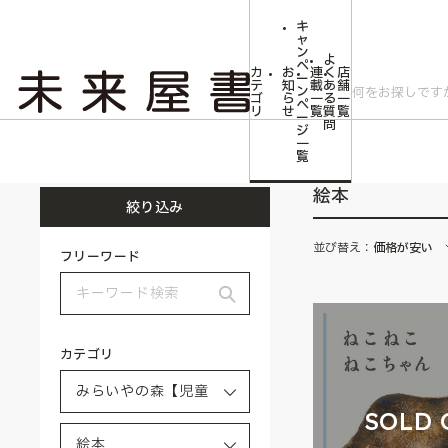
キ
ャ
ン
よ
ペ
カ
お
連
く
店
ー
テ
知
載
あ
舗
ン
ゴ
ら
一
る
一
ペ
リ
せ
覧
質
覧
ー
問
ジ
トップ
みらいやの森【児童書】
絵本
一
覧
絵本
絞り込み
並び替え：
価格が安い
フリーワード
カテゴリ
SOLD 