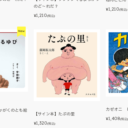
のど～れだ？
1,210
¥
(税込)
1,210
¥
(税込)
カゼオニ 
(かがくのとも絵
【サイン本】たぷの里
1,408
¥
(税込
1,320
¥
(税込)