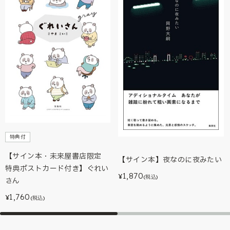
特典付
【サイン本・未来屋書店限定
【サイン本】夜なのに夜みたい
特典ポストカード付き】ぐれい
1,870
¥
(税込)
さん
1,760
¥
(税込)