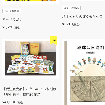
おすすめ商品
おすすめ商品
パオちゃんのぼくもだっこ
す～べりだい
1,210
¥
(税込)
1,320
¥
(税込)
【受注販売品】こどものとも復刻版
「年中向き」初期50作品
41,800
¥
(税込)