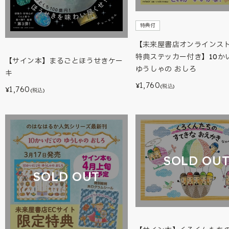
特典付
【未来屋書店オンラインス
特典ステッカー付き】10か
【サイン本】まるごとほうせきケー
ゆうしゃの おしろ
キ
1,760
¥
(税込)
1,760
¥
(税込)
SOLD OU
SOLD OUT