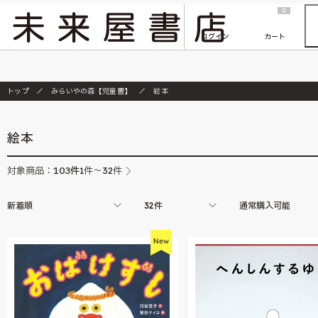
2026/7/23
『ONE PIECE magazine 021 ONE PIECEカード付き同梱版』発売延期のご案内
0
ログイン
カート
トップ
みらいやの森【児童書】
絵本
絵本
103
件
対象商品：
1件～32件
新着順
32件
通常購入可能