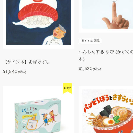
おすすめ商品
へんしんする ゆび (かがく
本)
【サイン本】おばけずし
1,320
¥
(税込)
1,540
¥
(税込)