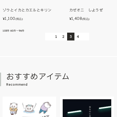
ゾウとイカとカエルとキリン
カゼオニ しようぜ
1,100
1,408
¥
¥
(税込)
(税込)
103
件
65件～96件
1
2
3
4
おすすめアイテム
Recommend