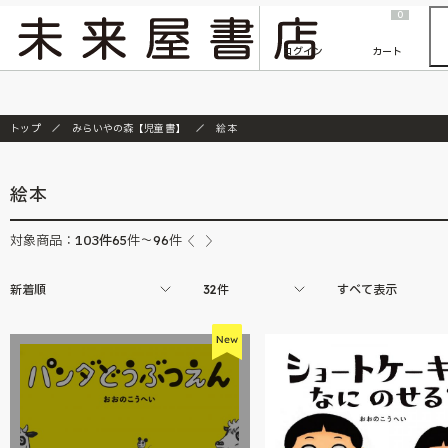
2026/7/23
『ONE PIECE magazine 021 ONE PIECEカード付き同梱版』発売延期のご案内
0
ログイン
カート
トップ
みらいやの森【児童書】
絵本
絵本
103
件
対象商品：
65件～96件
新着順
32件
すべて表示