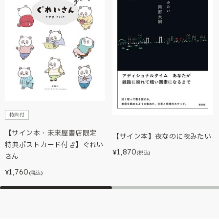
特典付
【サイン本・未来屋書店限定
【サイン本】夜なのに夜みたい
特典ポストカード付き】ぐれい
1,870
¥
(税込)
さん
1,760
¥
(税込)