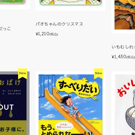
パオちゃんのクリスマス
だっこ
1,210
¥
(税込)
いもむしれ
1,430
¥
(税込)
OUT