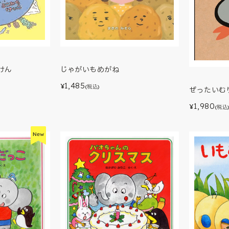
けん
じゃがいもめがね
1,485
¥
(税込)
ぜったいむ
1,980
¥
(税込