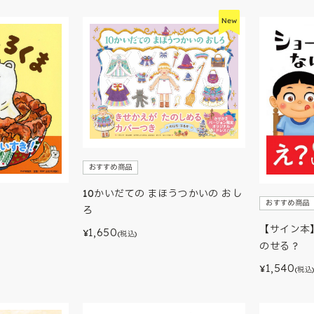
おすすめ商品
10かいだての まほうつかいの おし
おすすめ商品
ろ
【サイン本
1,650
¥
(税込)
のせる？
1,540
¥
(税込