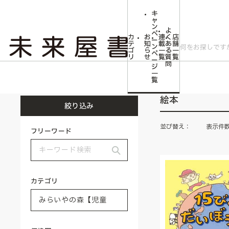
キ
ャ
ン
よ
ペ
カ
お
連
く
店
ー
テ
知
載
あ
舗
ン
ゴ
ら
一
る
一
ペ
リ
せ
覧
質
覧
ー
問
ジ
トップ
みらいやの森【児童書】
絵本
一
覧
絵本
絞り込み
並び替え：
表示件
フリーワード
カテゴリ