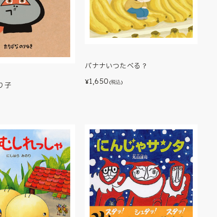
バナナいつたべる？
1,650
¥
(税込)
り子
)