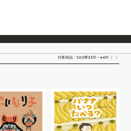
026/7/23
『ONE PIECE magazine 021 ONE PIECEカード付き同梱版』発売延期のご案内
103
件
対象商品：
33件～64件