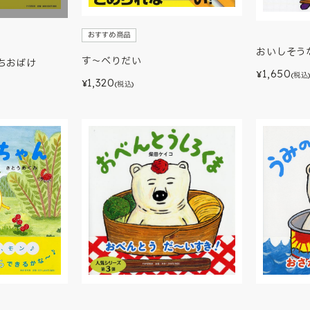
おすすめ商品
おいしそう
す～べりだい
ちおばけ
1,650
¥
(税込
1,320
¥
(税込)