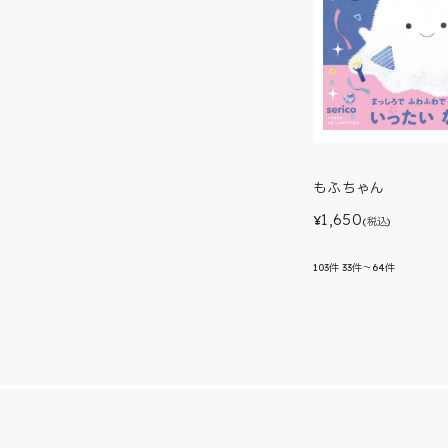
もふちゃん
1,650
¥
(税込)
103
件
33件～64件