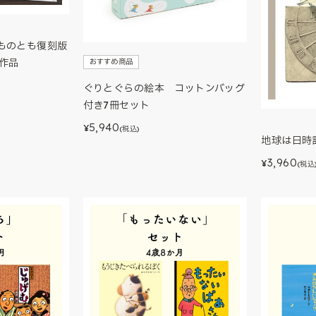
ものとも復刻版
作品
おすすめ商品
ぐりとぐらの絵本 コットンバッグ
付き7冊セット
5,940
¥
(税込)
地球は日時
3,960
¥
(税込