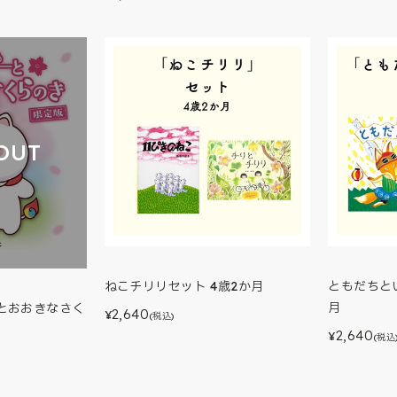
OUT
ねこチリリセット 4歳2か月
ともだちと
月
とおおきなさく
2,640
¥
(税込)
2,640
¥
(税込