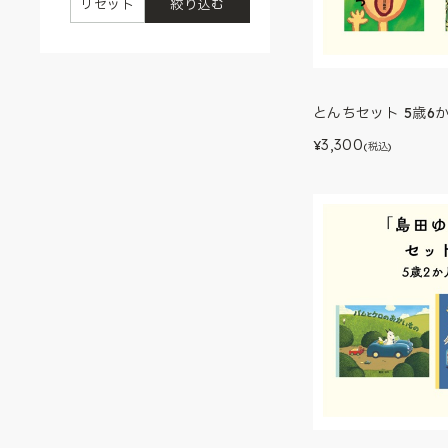
リセット
絞り込む
とんちセット 5歳6
3,300
¥
(税込)