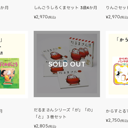
2か月
しんごうしろくまセット 3歳4か月
りんごセット
2,970
2,970
¥
¥
(税込)
(税込
SOLD OUT
だるまさんシリーズ「が」「の」
月
からすとる
「と」３巻セット
2,750
¥
(税込
2,805
¥
(税込)