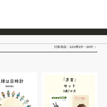
026/7/23
『ONE PIECE magazine 021 ONE PIECEカード付き同梱版』発売延期のご案内
103
件
対象商品：
1件～20件