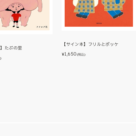
【サイン本】フリルとポッケ
本】たぷの里
1,650
¥
(税込)
)