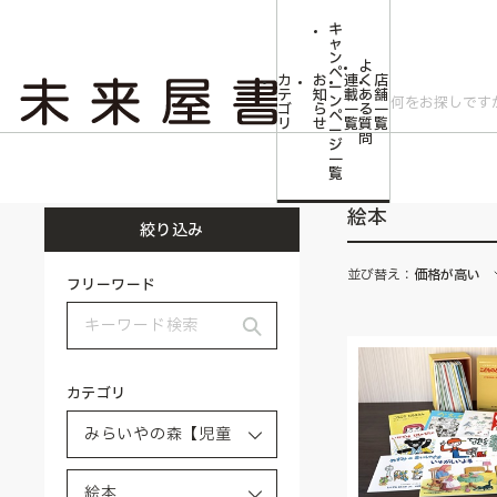
キ
ャ
ン
よ
ペ
カ
お
連
く
店
ー
テ
知
載
あ
舗
ン
ゴ
ら
一
る
一
ペ
リ
せ
覧
質
覧
ー
問
ジ
トップ
みらいやの森【児童書】
絵本
一
覧
絵本
絞り込み
並び替え：
価格が高い
フリーワード
カテゴリ