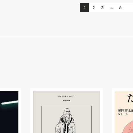
1
2
3
…
6