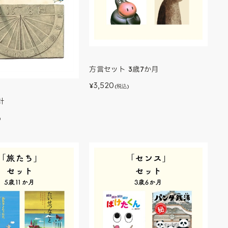
方言セット 3歳7か月
3,520
¥
(税込)
計
)