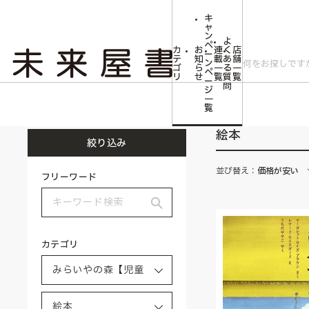
キ
ャ
ン
よ
ペ
カ
お
連
く
店
ー
テ
知
載
あ
舗
ン
ゴ
ら
一
る
一
ペ
リ
せ
覧
質
覧
ー
問
ジ
トップ
みらいやの森【児童書】
絵本
一
覧
絵本
絞り込み
並び替え：
価格が安い
フリーワード
カテゴリ