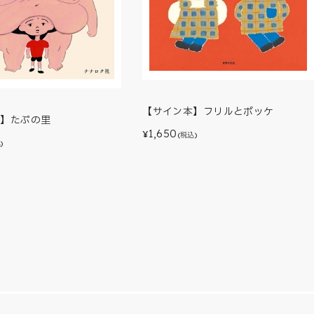
【サイン本】フリルとポッケ
本】たぷの里
1,650
¥
(税込)
)