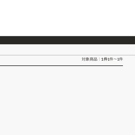
026/7/23
『ONE PIECE magazine 021 ONE PIECEカード付き同梱版』発売延期のご案内
1
件
対象商品：
1件～1件