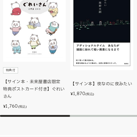
特典付
【サイン本・未来屋書店限定
【サイン本】夜なのに夜みたい
特典ポストカード付き】ぐれい
1,870
¥
(税込)
さん
1,760
¥
(税込)