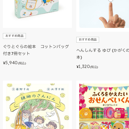
おすすめ商品
おすすめ商品
ぐりとぐらの絵本 コットンバッグ
へんしんする ゆび (かがく
付き7冊セット
本)
5,940
¥
(税込)
1,320
¥
(税込)