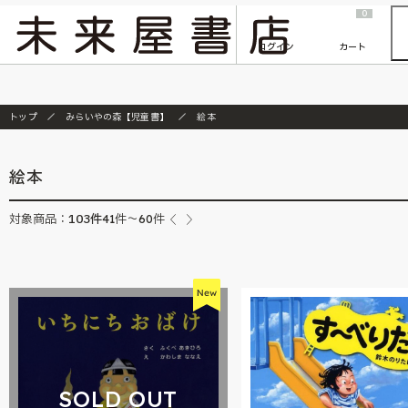
2026/7/23
『ONE PIECE magazine 021 ONE PIECEカード付き同梱版』発売延期のご案内
0
ログイン
カート
トップ
みらいやの森【児童書】
絵本
絵本
103
件
対象商品：
41件～60件
SOLD OUT