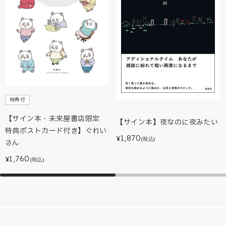
特典付
【サイン本・未来屋書店限定
【サイン本】夜なのに夜みたい
特典ポストカード付き】ぐれい
1,870
¥
(税込)
さん
1,760
¥
(税込)