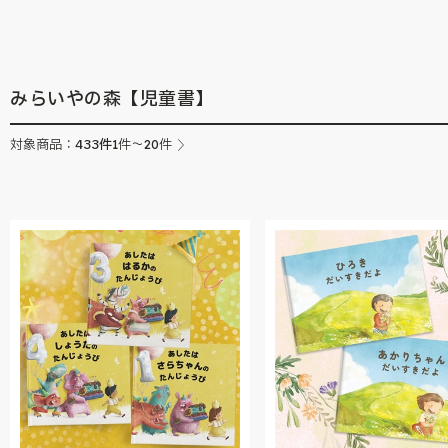
究所の「ユーモア絵本」を集めました。
みらいやの森【児童書】
433
件
対象商品：
1件～20件