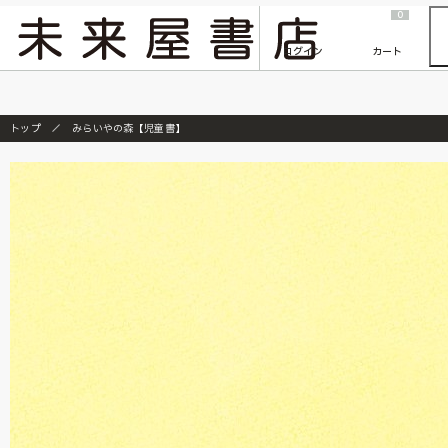
2026/7/23
『ONE PIECE magazine 021 ONE PIECEカード付き同梱版』発売延期のご案内
0
ログイン
カート
トップ
みらいやの森【児童書】