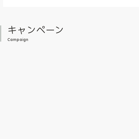
キャンペーン
Campaign
YouTubeで絵本よみきかせライブも配信中！よみきかせで盛り上げる