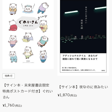
特典付
【サイン本・未来屋書店限定
【サイン本】夜なのに夜みたい
特典ポストカード付き】ぐれい
1,870
¥
(税込)
さん
1,760
¥
(税込)