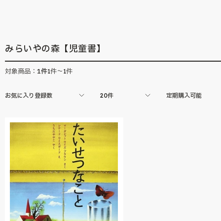
の「月刊絵本」シリーズ。実際の書店では
ものとも0.1.2.」
見ることの出来ない、200冊以上を取り揃え
に人気の高い３作品
ています。
籍化。
みらいやの森【児童書】
1
件
対象商品：
1件～1件
お気に入り登録数
20件
定期購入可能