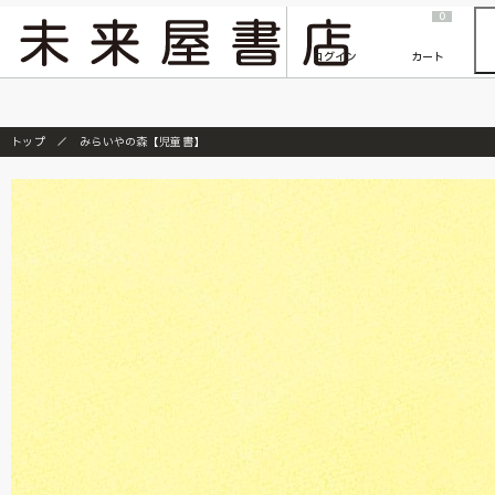
2026/7/23
『ONE PIECE magazine 021 ONE PIECEカード付き同梱版』発売延期のご案内
0
ログイン
カート
トップ
みらいやの森【児童書】