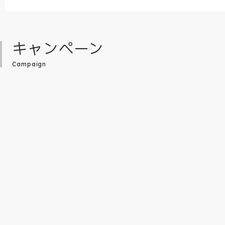
キャンペーン
Campaign
数々の名作を生み出してきた、福音館書店
【福音館書店×未来