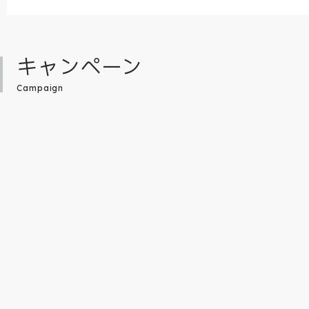
キャンペーン
Campaign
未来屋書店だけで限定販売している「あた
数々の名作を生み出