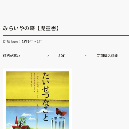
らしい創作絵本大賞」の過去受賞作をオン
の「月刊絵本」シリ
ラインストアでも販売中。
見ることの出来ない
ています。
みらいやの森【児童書】
1
件
対象商品：
1件～1件
価格が高い
20件
定期購入可能