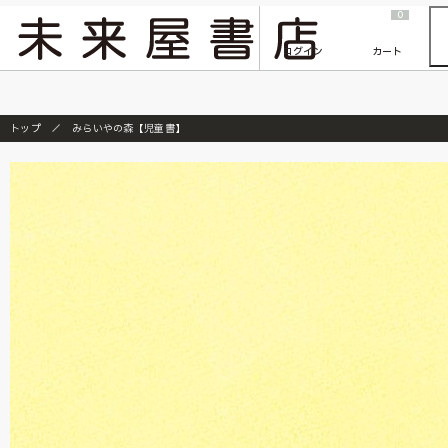
2026/7/23
『ONE PIECE magazine 021 ONE PIECEカード付き同梱版』発売延期のご案内
0
ログイン
カート
トップ
みらいやの森【児童書】