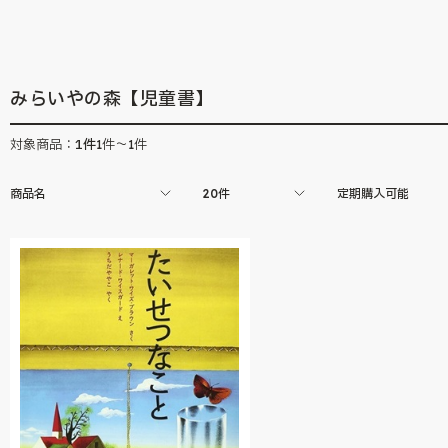
らしい創作絵本大賞」の過去受賞作をオン
の「月刊絵本」シリ
ラインストアでも販売中。
見ることの出来ない
ています。
みらいやの森【児童書】
1
件
対象商品：
1件～1件
商品名
20件
定期購入可能