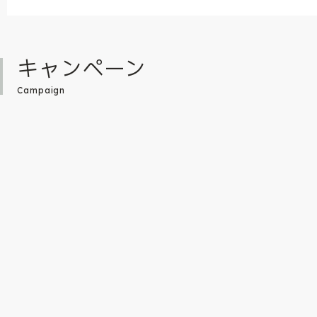
キャンペーン
Campaign
未来屋書店だけで限定販売している「あた
数々の名作を生み出