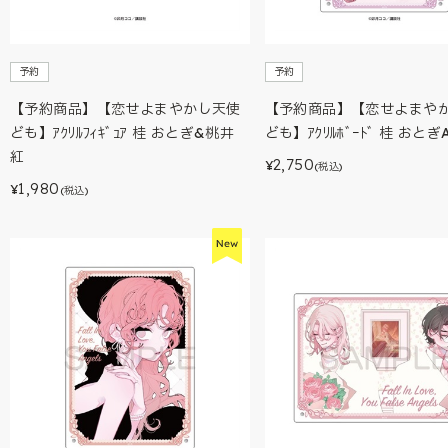
予約
予約
【予約商品】【恋せよまやかし天使
【予約商品】【恋せよまや
ども】ｱｸﾘﾙﾌｨｷﾞｭｱ 桂 おとぎ&桃井
ども】ｱｸﾘﾙﾎﾞｰﾄﾞ 桂 おとぎ
紅
2,750
¥
(税込)
1,980
¥
(税込)