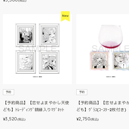
¥
(税込)
予約
予約
【予約商品】【恋せよまやかし天使
【予約商品】【恋せよまや
ども】ﾄﾚｰﾃﾞｨﾝｸﾞ額縁入りﾏｸﾞﾈｯﾄ
ども】ｸﾞﾗｽ(ｺｰｽﾀｰ2枚付き)
3,520
2,750
¥
¥
(税込)
(税込)