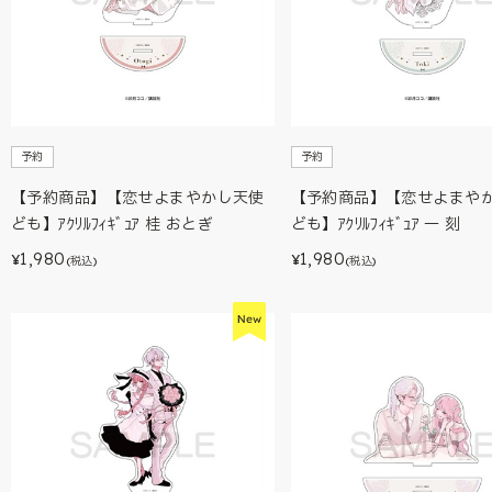
予約
予約
【予約商品】【恋せよまやかし天使
【予約商品】【恋せよまや
ども】ｱｸﾘﾙﾌｨｷﾞｭｱ 桂 おとぎ
ども】ｱｸﾘﾙﾌｨｷﾞｭｱ 一 刻
1,980
1,980
¥
¥
(税込)
(税込)