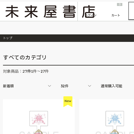
2026/7/23
『ONE PIECE magazine 021 ONE PIECEカード付き同梱版』発売延期のご案内
0
ログイン
カート
トップ
すべてのカテゴリ
27
件
対象商品：
1件～27件
新着順
32件
通常購入可能