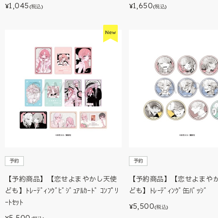
1,045
1,650
¥
¥
(税込)
(税込)
予約
予約
【予約商品】【恋せよまやかし天使
【予約商品】【恋せよまや
ども】ﾄﾚｰﾃﾞｨﾝｸﾞﾋﾞｼﾞｭｱﾙｶｰﾄﾞ ｺﾝﾌﾟﾘ
ども】ﾄﾚｰﾃﾞｨﾝｸﾞ缶ﾊﾞｯｼﾞ
ｰﾄｾｯﾄ
5,500
¥
(税込)
5,500