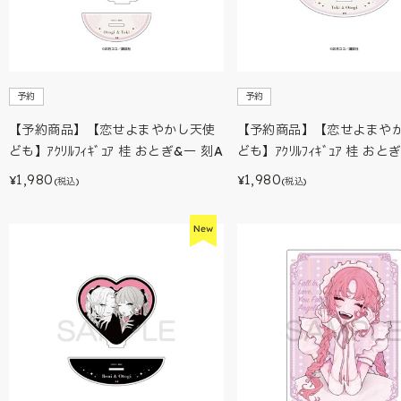
予約
予約
【予約商品】【恋せよまやかし天使
【予約商品】【恋せよまや
ども】ｱｸﾘﾙﾌｨｷﾞｭｱ 桂 おとぎ&一 刻A
ども】ｱｸﾘﾙﾌｨｷﾞｭｱ 桂 おと
1,980
1,980
¥
¥
(税込)
(税込)