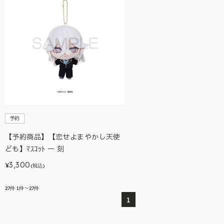
予約
【予約商品】【恋せよまやかし天使
ども】ﾏｽｺｯﾄ 一 刻
3,300
¥
(税込)
27
件
1件～27件
1