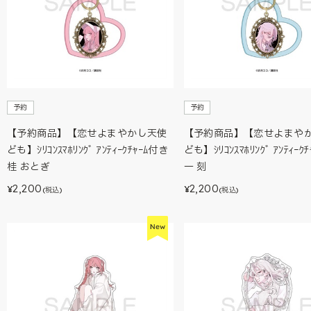
予約
予約
【予約商品】【恋せよまやかし天使
【予約商品】【恋せよまや
ども】ｼﾘｺﾝｽﾏﾎﾘﾝｸﾞ ｱﾝﾃｨｰｸﾁｬｰﾑ付き
ども】ｼﾘｺﾝｽﾏﾎﾘﾝｸﾞ ｱﾝﾃｨｰｸ
桂 おとぎ
一 刻
2,200
2,200
¥
¥
(税込)
(税込)