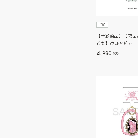
予約
【予約商品】【恋せ
ども】ｱｸﾘﾙﾌｨｷﾞｭｱ 
1,980
¥
(税込)