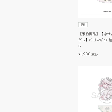
予約
【予約商品】【恋せ
ども】ｱｸﾘﾙﾌｨｷﾞｭｱ
B
1,980
¥
(税込)