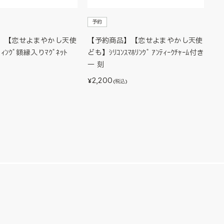
予約
】【恋せよまやかし天使
【予約商品】【恋せよまやかし天使
ｨﾝｸﾞ額縁入りﾏｸﾞﾈｯﾄ
ども】ｼﾘｺﾝｽﾏﾎﾘﾝｸﾞ ｱﾝﾃｨｰｸﾁｬｰﾑ付き
一 刻
)
2,200
¥
(税込)