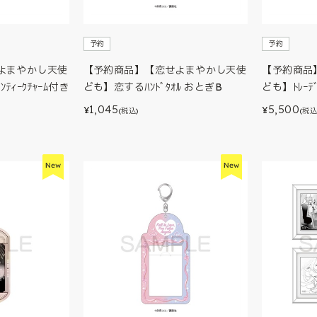
予約
予約
よまやかし天使
【予約商品】【恋せよまやかし天使
【予約商品
ｱﾝﾃｨｰｸﾁｬｰﾑ付き
ども】恋するﾊﾝﾄﾞﾀｵﾙ おとぎB
ども】ﾄﾚｰﾃﾞ
1,045
5,500
¥
¥
(税込)
(税込