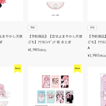
予約
予約
よまやかし天使
【予約商品】【恋せよまやかし天使
【予約商品
とぎ
ども】ｱｸﾘﾙﾌｨｷﾞｭｱ 桂 おとぎ
ども】ｱｸﾘﾙ
A
1,980
¥
(税込)
1,980
¥
(税込