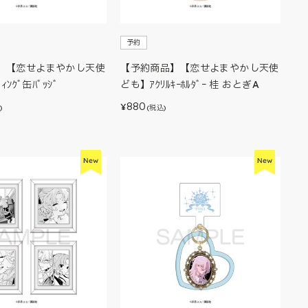
予約
】【恋せよまやかし天使
【予約商品】【恋せよまやかし天使
ｨﾝｸﾞ缶ﾊﾞｯｼﾞ
ども】ｱｸﾘﾙｷｰﾎﾙﾀﾞｰ 桂 おとぎA
880
¥
)
(税込)