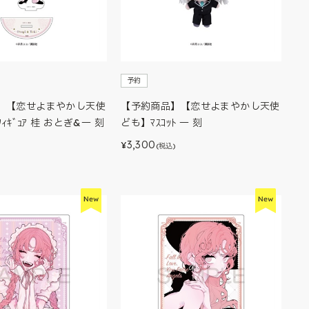
予約
】【恋せよまやかし天使
【予約商品】【恋せよまやかし天使
ﾌｨｷﾞｭｱ 桂 おとぎ&一 刻
ども】ﾏｽｺｯﾄ 一 刻
3,300
¥
(税込)
)