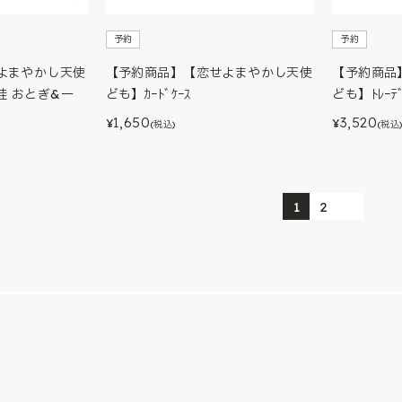
予約
予約
よまやかし天使
【予約商品】【恋せよまやかし天使
【予約商品
ｰ 桂 おとぎ&一
ども】ｶｰﾄﾞｹｰｽ
ども】ﾄﾚｰﾃﾞ
1,650
3,520
¥
¥
(税込)
(税込
1
2