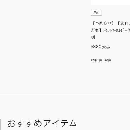
予約
【予約商品】【恋せ
ども】ｱｸﾘﾙｷｰﾎﾙﾀﾞ
刻
880
¥
(税込)
27
件
1件～20件
おすすめアイテム