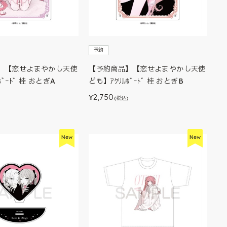
予約
】【恋せよまやかし天使
【予約商品】【恋せよまやかし天使
ﾎﾞｰﾄﾞ 桂 おとぎA
ども】ｱｸﾘﾙﾎﾞｰﾄﾞ 桂 おとぎB
2,750
¥
)
(税込)