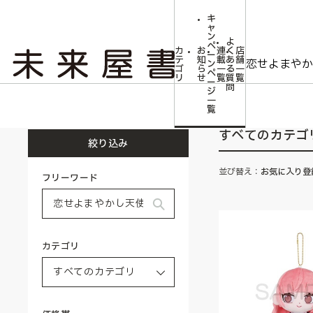
キ
ャ
ン
よ
ペ
カ
お
連
く
店
ー
テ
知
載
あ
舗
ン
ゴ
ら
一
る
一
ペ
リ
せ
覧
質
覧
ー
問
ジ
トップ
一
覧
すべてのカテゴ
絞り込み
並び替え：
お気に入り登
フリーワード
カテゴリ