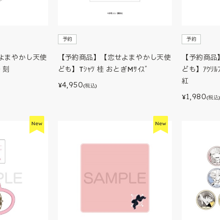
予約
予約
よまやかし天使
【予約商品】【恋せよまやかし天使
【予約商品
一 刻
ども】Tｼｬﾂ 桂 おとぎMｻｲｽﾞ
ども】ｱｸﾘﾙ
紅
4,950
¥
(税込)
1,980
¥
(税込