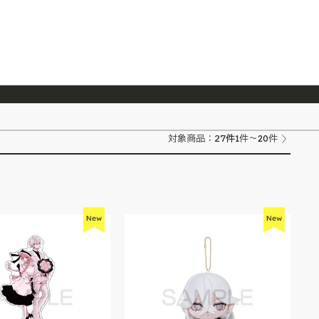
026/7/23
『ONE PIECE magazine 021 ONE PIECEカード付き同梱版』発売延期のご案内
27
件
対象商品：
1件～20件