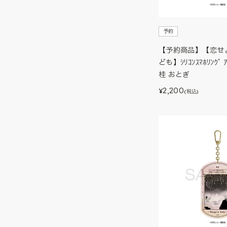
予約
【予約商品】【恋せ
ども】ｼﾘｺﾝｽﾏﾎﾘﾝｸﾞ 
桂 おとぎ
2,200
¥
(税込)