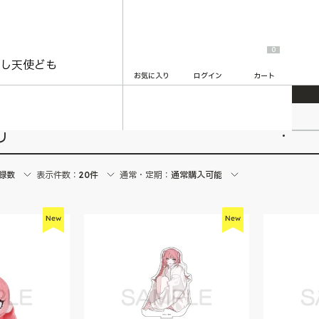
0
お気に入り
ログイン
カート
リ
2
録数
表示件数：
20件
通常・定期：
通常購入可能