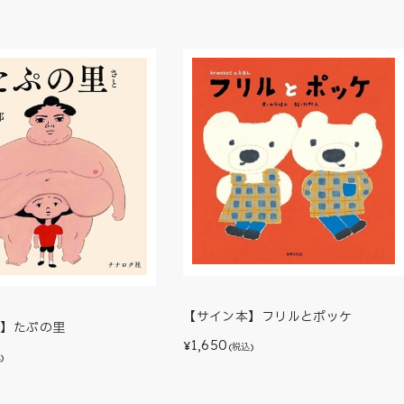
【サイン本】フリルとポッケ
本】たぷの里
1,650
¥
(税込)
)