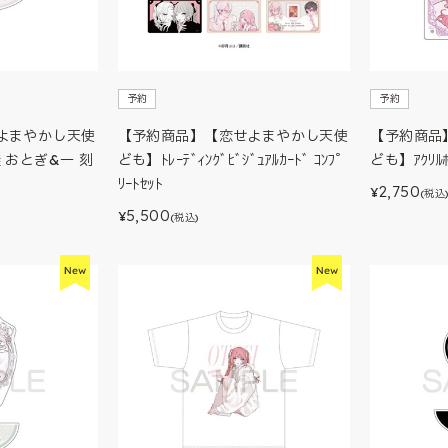
予約
予約
よまやかし天使
【予約商品】【恋せよまやかし天使
【予約商品
 桂 おとぎ&一 刻
ども】ﾄﾚｰﾃﾞｨﾝｸﾞﾋﾞｼﾞｭｱﾙｶｰﾄﾞ ｺﾝﾌﾟ
ども】ｱｸﾘﾙ
ﾘｰﾄｾｯﾄ
2,750
¥
(税込
5,500
¥
(税込)