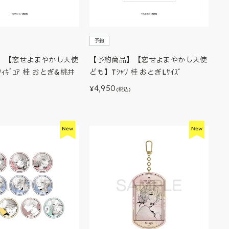
予約
】【恋せよまやかし天使
【予約商品】【恋せよまやかし天使
ﾌｨｷﾞｭｱ 桂 おとぎ&桃井
ども】Tｼｬﾂ 桂 おとぎLｻｲｽﾞ
4,950
¥
(税込)
)