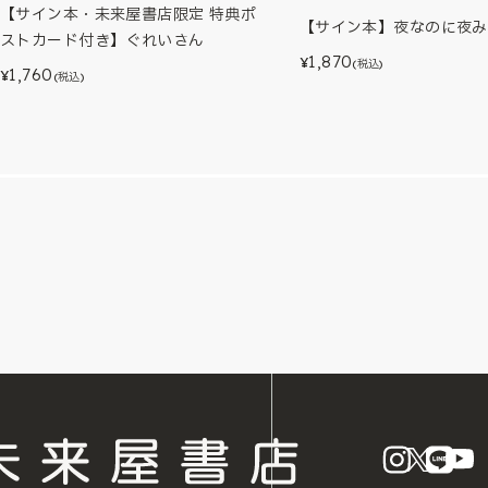
【サイン本・未来屋書店限定 特典ポ
【サイン本】夜なのに夜み
ストカード付き】ぐれいさん
1,870
¥
(税込)
1,760
¥
(税込)
instagram
X
LINE
Y