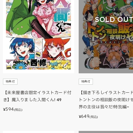
SOLD OU
特典付
特典付
【未来屋書店限定イラストカード付
【描き下ろしイラストカー
き】魔入りました入間くん! 49
トントンの相談飯の夜明けぜ
界の主役は我々だ!特別編~
594
¥
(税込)
649
¥
(税込)