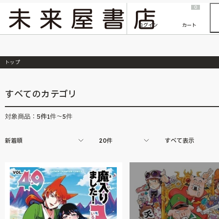
2026/7/23
『ONE PIECE magazine 021 ONE PIECEカード付き同梱版』発売延期のご案内
0
ログイン
カート
トップ
すべてのカテゴリ
5
件
対象商品：
1件～5件
新着順
20件
すべて表示