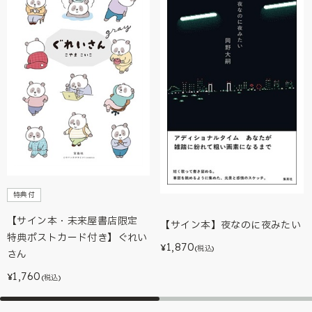
特典付
【サイン本・未来屋書店限定
【サイン本】夜なのに夜みたい
特典ポストカード付き】ぐれい
1,870
¥
(税込)
さん
1,760
¥
(税込)