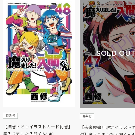
SOLD OU
特典付
特典付
【描き下ろしイラストカード付き】
【未来屋書店限定イラスト
魔入りました入間くん! 48
付】魔入りました入間くん4