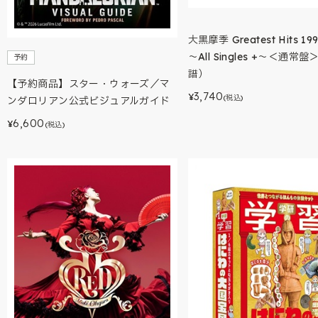
大黒摩季 Greatest Hits 199
～All Singles +～＜通常
予約
譜）
【予約商品】スター・ウォーズ／マ
3,740
¥
(税込)
ンダロリアン公式ビジュアルガイド
6,600
¥
(税込)