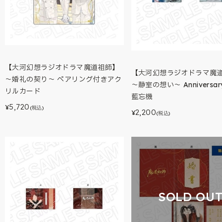
【大河幻想ラジオドラマ魔道祖師】
【大河幻想ラジオドラマ魔
～婚礼の契り～ ペアリング付きアク
～静室の想い～ Anniversary
リルカード
藍忘機
5,720
¥
(税込)
2,200
¥
(税込)
SOLD OU