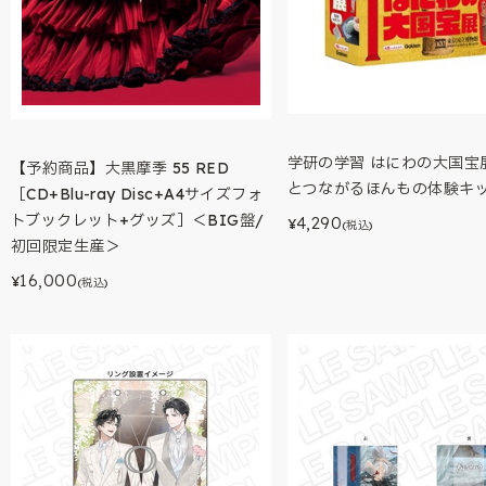
学研の学習 はにわの大国宝展
【予約商品】大黒摩季 55 RED
とつながるほんもの体験キ
［CD+Blu-ray Disc+A4サイズフォ
トブックレット+グッズ］＜BIG盤/
4,290
¥
(税込)
初回限定生産＞
16,000
¥
(税込)