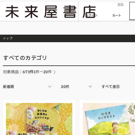
2026/7/23
『ONE PIECE magazine 021 ONE PIECEカード付き同梱版』発売延期のご案内
0
ログイン
カート
トップ
すべてのカテゴリ
673
件
対象商品：
1件～20件
新着順
20件
すべて表示