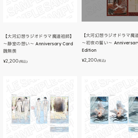
【大河幻想ラジオドラマ魔
【大河幻想ラジオドラマ魔道祖師】
～初夜の誓い～ Anniversar
～静室の想い～ Anniversary Card
Edition
魏無羨
2,200
2,200
¥
(税込)
¥
(税込)