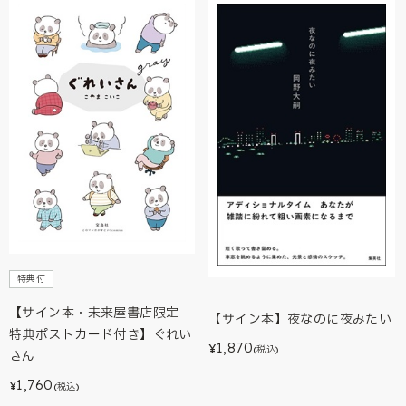
特典付
【サイン本・未来屋書店限定
【サイン本】夜なのに夜みたい
特典ポストカード付き】ぐれい
1,870
¥
(税込)
さん
1,760
¥
(税込)