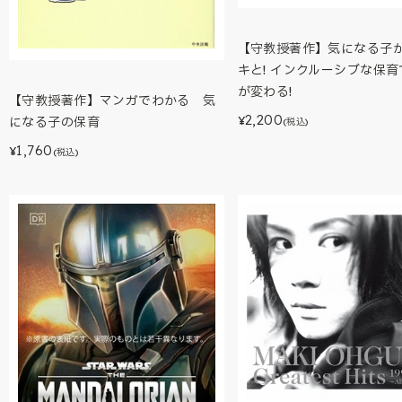
【守教授著作】気になる子
キと! インクルーシブな保
が変わる!
【守教授著作】マンガでわかる 気
2,200
になる子の保育
¥
(税込)
1,760
¥
(税込)