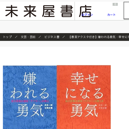
2026/7/23
『ONE PIECE magazine 021 ONE PIECEカード付き同梱版』発売延期のご案内
0
ログイン
カート
トップ
文芸・芸術
ビジネス書
【暴言アクスタ付き】嫌われる勇気・幸せに