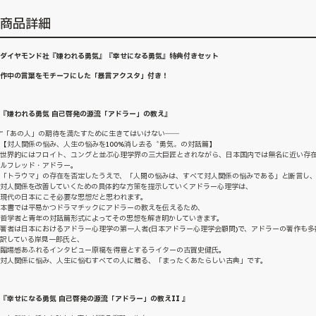
商品詳細
ダイヤモンド社『嫌われる勇気』『幸せになる勇気』特典付きセット
作中の言葉をモチーフにした「暴言アクスタ」付き！
『嫌われる勇気 自己啓発の源流「アドラー」の教え』
"「あの人」の期待を満たすために生きてはいけない――
【対人関係の悩み、人生の悩みを100%消し去る〝勇気〟の対話篇】
世界的にはフロイト、ユングと並ぶ心理学界の三大巨匠とされながら、日本国内では無名に近い存
ルフレッド・アドラー。
「トラウマ」の存在を否定したうえで、「人間の悩みは、すべて対人関係の悩みである」と断言し
対人関係を改善していくための具体的な方策を提示していくアドラー心理学は、
現代の日本にこそ必要な思想だと思われます。
本書では平易かつドラマチックにアドラーの教えを伝えるため、
哲学者と青年の対話篇形式によってその思想を解き明かしていきます。
著者は日本におけるアドラー心理学の第一人者(日本アドラー心理学会顧問)で、アドラーの著作も多
訳している岸見一郎氏と、
臨場感あふれるインタビュー原稿を得意とするライターの古賀史健氏。
対人関係に悩み、人生に悩むすべての人に贈る、「まったくあたらしい古典」です。
『幸せになる勇気 自己啓発の源流「アドラー」の教えII 』