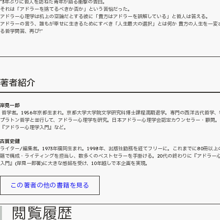
"3年ぶりに哲人を訪ねた青年が語る衝撃の告白。
それは「アドラーを捨てるべきか否か」という苦悩だった。
アドラー心理学は机上の空論だとする彼に「貴方はアドラーを誤解している」と哲人は答える。
アドラーの言う、誰もが幸せに生きるためにすべき「人生最大の選択」とは何か 貴方の人生を一変
る哲学問答、再び!"
著者紹介
岸見一郎
哲学者。1956年京都生まれ。京都大学大学院文学研究科博士課程満期退学。専門の西洋古代哲学、
プラトン哲学と並行して、アドラー心理学を研究。日本アドラー心理学会認定カウンセラー・顧問
『アドラー心理学入門』など。
古賀史健
ライター/編集者。1973年福岡生まれ。1998年、出版社勤務を経てフリーに。これまでに80冊以上
籍で構成・ライティングを担当し、数多くのベストセラーを手掛ける。20代の終わりに『アドラー
入門』(岸見一郎著)に大きな感銘を受け、10年越しで本企画を実現。
この著者の他の書籍を見る
閲覧履歴