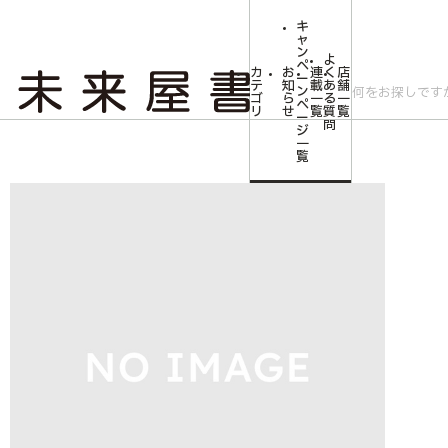
キ
ャ
ン
よ
ペ
カ
お
連
く
店
ー
テ
知
載
あ
舗
ン
ゴ
ら
一
る
一
ペ
リ
せ
覧
質
覧
ー
問
ジ
トップ
同梱_初回ガイド＋紹介
一
覧