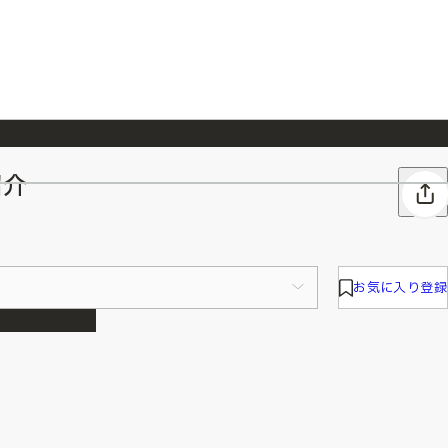
紹介
026/7/23
『ONE PIECE magazine 021 ONE PIECEカード付き同梱版』発売延期のご案内
お気に入り登録