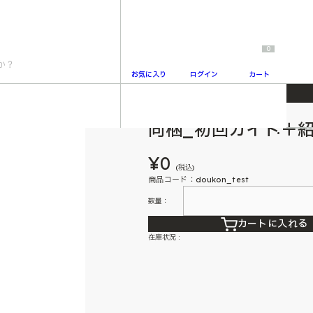
0
お気に入り
ログイン
カート
同梱_初回ガイド＋
2
¥0
(税込)
商品コード：doukon_test
数量：
カートに入れる
在庫状況 :