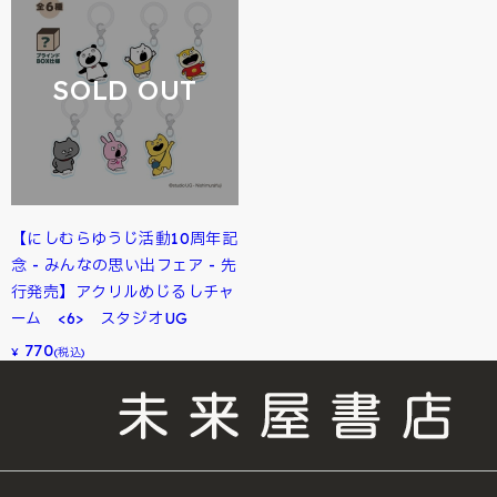
SOLD OUT
【にしむらゆうじ活動10周年記
念 - みんなの思い出フェア - 先
行発売】アクリルめじるしチャ
ーム <6> スタジオUG
770
¥
(税込)