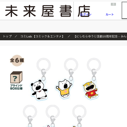
2026/7/23
『ONE PIECE magazine 021 ONE PIECEカード付き同梱版』発売延期のご案内
0
ログイン
カート
トップ
コミLab.【コミック＆エンタメ】
【にしむらゆうじ活動10周年記念 - み