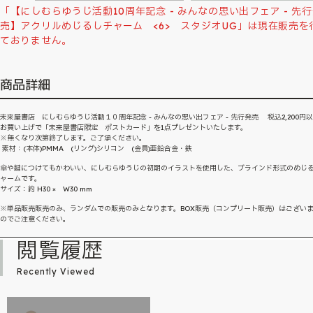
「【にしむらゆうじ活動10周年記念 - みんなの思い出フェア - 先
売】アクリルめじるしチャーム <6> スタジオUG」は現在販売を
ておりません。
商品詳細
未来屋書店 にしむらゆうじ活動１０周年記念 - みんなの思い出フェア - 先行発売 税込2,200円
お買い上げで「未来屋書店限定 ポストカード」を1点プレゼントいたします。
※無くなり次第終了します。ご了承ください。
素材：(本体)PMMA (リング)シリコン (金具)亜鉛合金・鉄
傘や鍵につけてもかわいい、にしむらゆうじの初期のイラストを使用した、ブラインド形式のめじ
ャームです。
サイズ：約 H30 × W30 mm
※単品販売販売のみ、ランダムでの販売のみとなります。BOX販売（コンプリート販売）はござい
のでご注意ください。
閲覧履歴
Recently Viewed