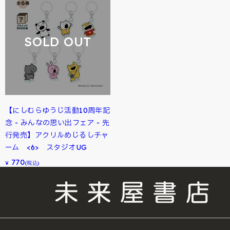
SOLD OUT
【にしむらゆうじ活動10周年記
念 - みんなの思い出フェア - 先
行発売】アクリルめじるしチャ
ーム <6> スタジオUG
770
¥
(税込)