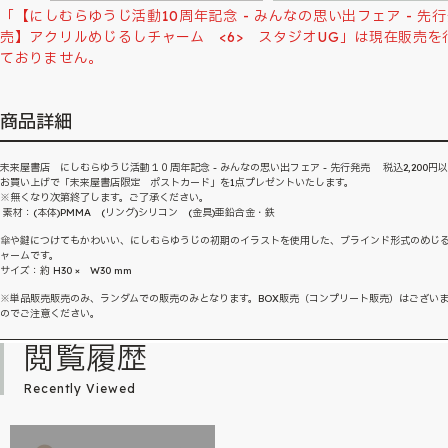
「【にしむらゆうじ活動10周年記念 - みんなの思い出フェア - 先
売】アクリルめじるしチャーム <6> スタジオUG」は現在販売を
ておりません。
商品詳細
未来屋書店 にしむらゆうじ活動１０周年記念 - みんなの思い出フェア - 先行発売 税込2,200円
お買い上げで「未来屋書店限定 ポストカード」を1点プレゼントいたします。
※無くなり次第終了します。ご了承ください。
素材：(本体)PMMA (リング)シリコン (金具)亜鉛合金・鉄
傘や鍵につけてもかわいい、にしむらゆうじの初期のイラストを使用した、ブラインド形式のめじ
ャームです。
サイズ：約 H30 × W30 mm
※単品販売販売のみ、ランダムでの販売のみとなります。BOX販売（コンプリート販売）はござい
のでご注意ください。
閲覧履歴
Recently Viewed