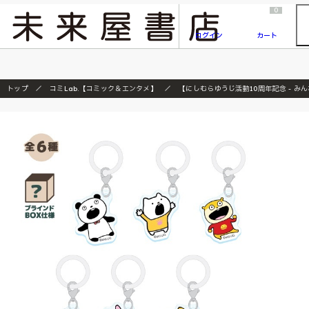
2026/7/23
『ONE PIECE magazine 021 ONE PIECEカード付き同梱版』発売延期のご案内
0
ログイン
カート
トップ
コミLab.【コミック＆エンタメ】
【にしむらゆうじ活動10周年記念 - み