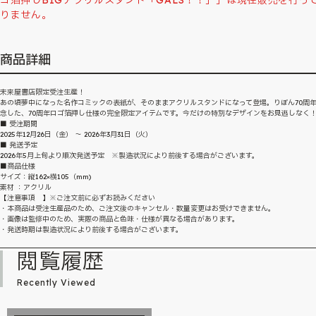
りません。
商品詳細
未来屋書店限定受注生産！
あの頃夢中になった名作コミックの表紙が、そのままアクリルスタンドになって登場。りぼん70周
念した、70周年ロゴ箔押し仕様の完全限定アイテムです。今だけの特別なデザインをお見逃しなく
■ 受注期間
2025年12月26日（金） ～ 2026年3月31日（火）
■ 発送予定
2026年5月上旬より順次発送予定 ※製造状況により前後する場合がございます。
■商品仕様
サイズ：縦162×横105（mm)
素材 ：アクリル
【注意事項 】※ご注文前に必ずお読みください
・本商品は受注生産品のため、ご注文後のキャンセル・数量変更はお受けできません。
・画像は監修中のため、実際の商品と色味・仕様が異なる場合があります。
・発送時期は製造状況により前後する場合がございます。
閲覧履歴
Recently Viewed