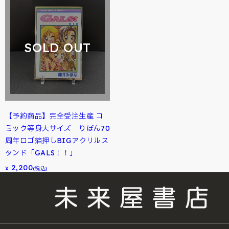
SOLD OUT
【予約商品】完全受注生産 コ
ミック等身大サイズ りぼん70
周年ロゴ箔押しBIGアクリルス
タンド「GALS！！」
2,200
¥
(税込)