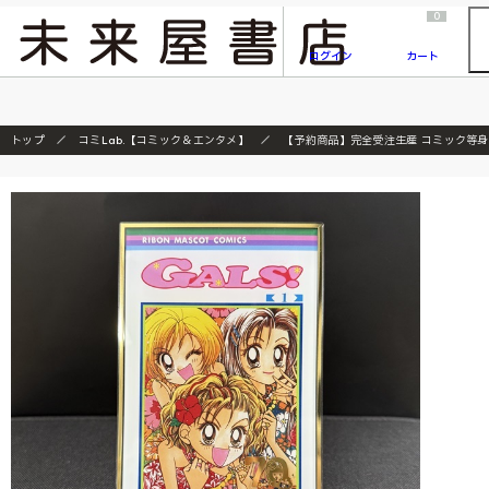
2026/7/23
『ONE PIECE magazine 021 ONE PIECEカード付き同梱版』発売延期のご案内
0
ログイン
カート
トップ
コミLab.【コミック＆エンタメ】
【予約商品】完全受注生産 コミック等身