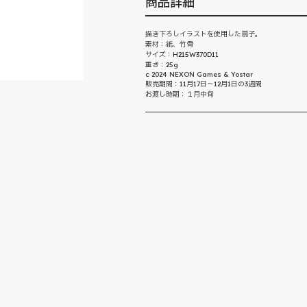
商品詳細
描き下ろしイラストを使用した扇子。
素材：紙、竹骨
サイズ：H215W370D11
重さ：25g
c 2024 NEXON Games & Yostar
販売期間：11月17日～12月1日の3週間
お渡し時期：１月中旬