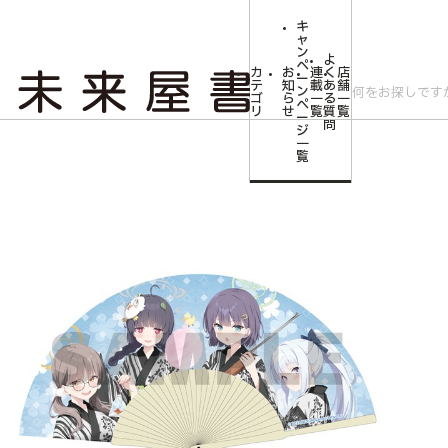
キ
ャ
ン
よ
ペ
カ
お
連
く
店
ー
テ
知
載
あ
舗
ン
ゴ
ら
一
る
一
ペ
リ
せ
覧
質
覧
ー
問
ジ
トップ
コミLab.【コミック＆エンタメ】
【予約商品】ブルーアーカイブ 扇
一
覧