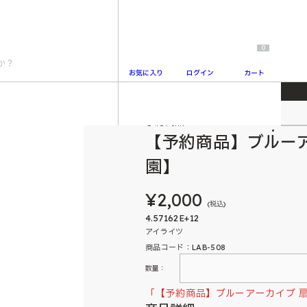
0
お気に入り
ログイン
カート
子【SRT特殊学園】
予約商品
2
【予約商品】ブルーア
園】
¥2,000
(税込)
4.57162E+12
アイライツ
商品コード：LAB-508
数量：
「【予約商品】ブルーアーカイブ 