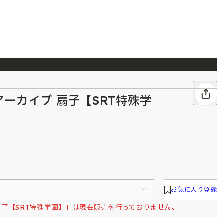
026/7/23
『ONE PIECE magazine 021 ONE PIECEカード付き同梱版』発売延期のご案内
ーカイブ 扇子【SRT特殊学
お気に入り登録
扇子【SRT特殊学園】」は現在販売を行っておりません。