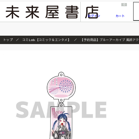
2026/7/23
『ONE PIECE magazine 021 ONE PIECEカード付き同梱版』発売延期のご案内
0
ログイン
カート
トップ
コミLab.【コミック＆エンタメ】
【予約商品】ブルーアーカイブ 風鈴ア