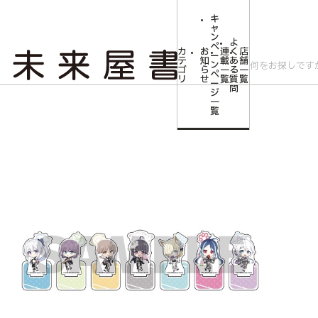
キ
ャ
ン
よ
ペ
カ
お
連
く
店
ー
テ
知
載
あ
舗
ン
ゴ
ら
一
る
一
ペ
リ
せ
覧
質
覧
ー
問
ジ
トップ
コミLab.【コミック＆エンタメ】
【予約商品】ブルーアーカイブ 
一
覧