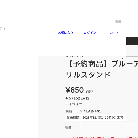
0
お気に入り
ログイン
カート
トレーディングアクリルスタンド
予約商品
2
【予約商品】ブルー
リルスタンド
¥850
(税込)
4.57162E+12
アイライツ
商品コード：LAB-491
販売期間：2025年12月3日 10時0分まで
数量：