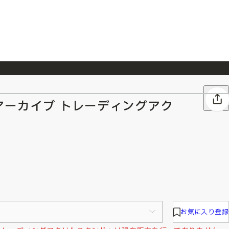
026/7/23
『ONE PIECE magazine 021 ONE PIECEカード付き同梱版』発売延期のご案内
アーカイブ トレーディングアク
お気に入り登録