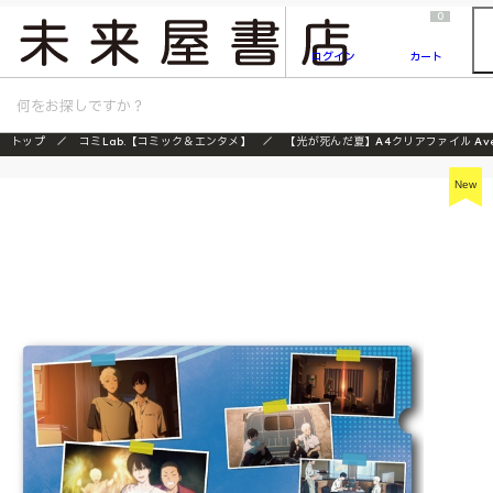
2026/7/23
『ONE PIECE magazine 021 ONE PIECEカード付き同梱版』発売延期のご案内
0
ログイン
カート
トップ
コミLab.【コミック＆エンタメ】
【光が死んだ夏】A4クリアファイル Ave
New