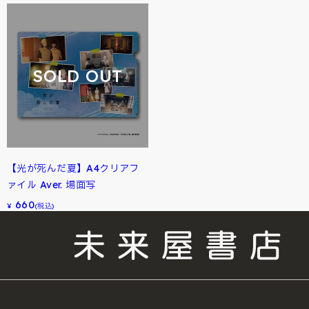
SOLD OUT
【光が死んだ夏】A4クリアフ
ァイル Aver. 場面写
660
¥
(税込)