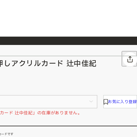
026/7/23
『ONE PIECE magazine 021 ONE PIECEカード付き同梱版』発売延期のご案内
押しアクリルカード 辻中佳紀
お気に入り登録
カード 辻中佳紀」の在庫がありません。
カードです