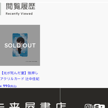
閲覧履歴
Recently Viewed
SOLD OUT
【光が死んだ夏】箔押し
アクリルカード 辻中佳紀
990
¥
(税込)
instagram
X
LINE
Y