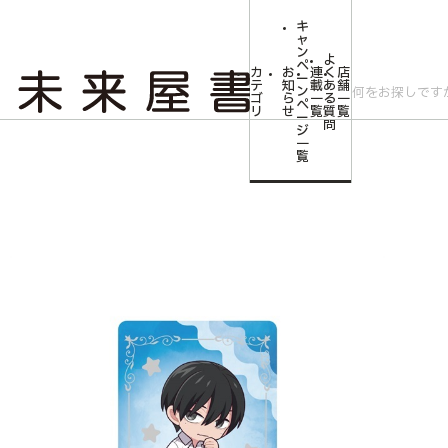
キ
ャ
ン
よ
ペ
カ
お
連
く
店
ー
テ
知
載
あ
舗
ン
ゴ
ら
一
る
一
ペ
リ
せ
覧
質
覧
ー
問
ジ
トップ
コミLab.【コミック＆エンタメ】
【光が死んだ夏】箔押しアクリル
一
覧