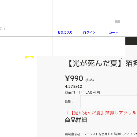
0
お気に入り
ログイン
カート
カード 辻中佳紀
New
人気商品
2
【光が死んだ夏】箔
¥990
(税込)
4.57E+12
商品コード：LAB-478
数量：
「【光が死んだ夏】箔押しアクリル
商品詳細
新規書き起こしイラストを使用した箔押しアクリル