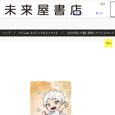
2026/7/23
『ONE PIECE magazine 021 ONE PIECEカード付き同梱版』発売延期のご案内
0
ログイン
カート
トップ
コミLab.【コミック＆エンタメ】
【光が死んだ夏】箔押しアクリルカード
New