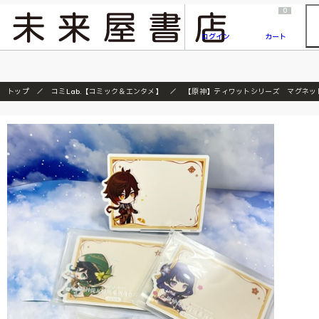
2026/7/23
『ONE PIECE magazine 021 ONE PIECEカード付き同梱版』発売延期のご案内
0
ログイン
カート
トップ
コミLab.【コミック＆エンタメ】
【原神】ティワットシリーズ マグネッ