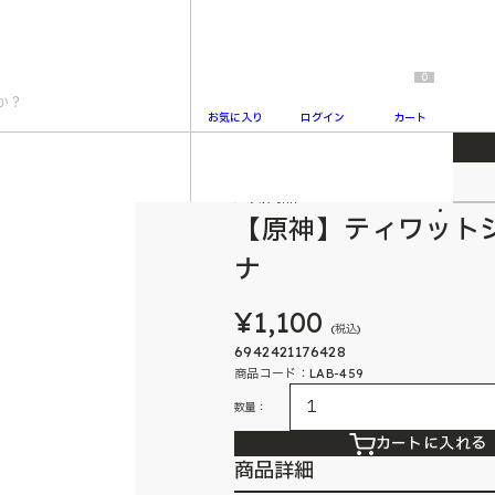
0
お気に入り
ログイン
カート
グネット フリーナ
人気商品
2
【原神】ティワット
ナ
¥1,100
(税込)
6942421176428
商品コード：LAB-459
数量：
カートに入れる
商品詳細