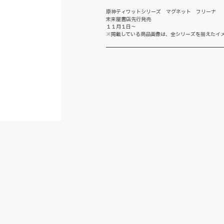
原神ティワットシリーズ マグネット フリーナ
未来屋書店先行発売
１１月１日～
※掲載している商品画像は、全シリーズを揃えたイ