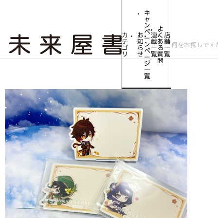
キ
ャ
ン
よ
ペ
カ
お
連
く
店
ー
テ
知
載
あ
舗
ン
ゴ
ら
一
る
一
ペ
リ
せ
覧
質
覧
ー
問
ジ
トップ
コミLab.【コミック＆エンタメ】
【原神】ティワットシリーズ マ
一
覧