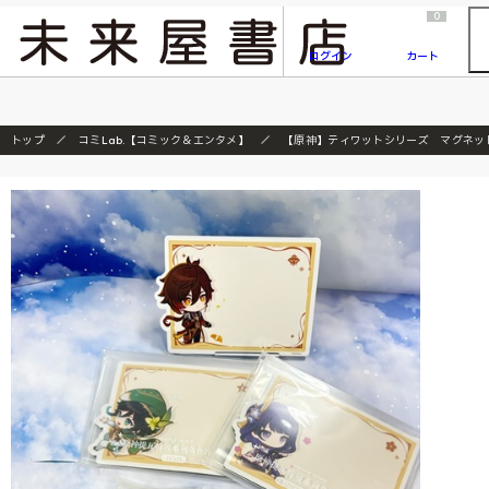
2026/7/23
『ONE PIECE magazine 021 ONE PIECEカード付き同梱版』発売延期のご案内
0
ログイン
カート
トップ
コミLab.【コミック＆エンタメ】
【原神】ティワットシリーズ マグネッ