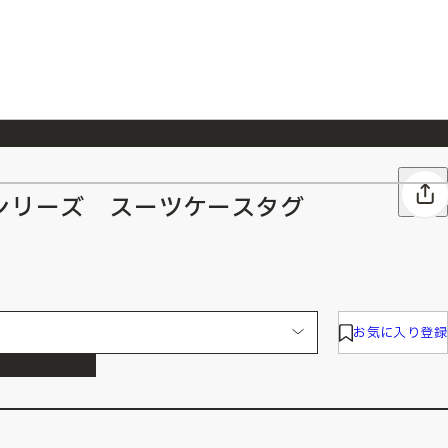
026/7/23
『ONE PIECE magazine 021 ONE PIECEカード付き同梱版』発売延期のご案内
シリーズ スーツケースタグ
お気に入り登録