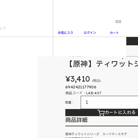
0
お気に入り
ログイン
カート
ーツケースタグ
人気商品
2
【原神】ティワット
¥3,410
(税込)
6942421177906
商品コード：LAB-457
数量：
カートに入れる
商品詳細
原神ティワットシリーズ スーツケースタグ