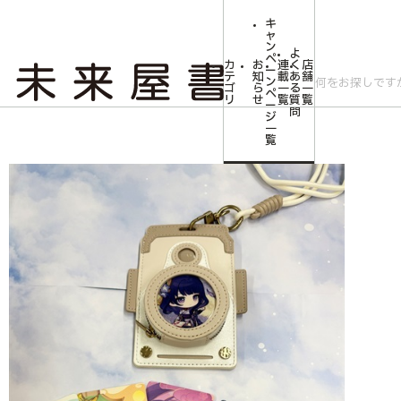
キ
ャ
ン
よ
ペ
カ
お
連
く
店
ー
テ
知
載
あ
舗
ン
ゴ
ら
一
る
一
ペ
リ
せ
覧
質
覧
ー
問
ジ
トップ
コミLab.【コミック＆エンタメ】
【原神】ティワットシリーズ ス
一
覧