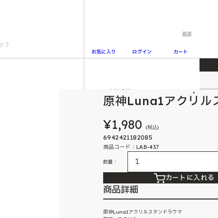
0
お気に入り
ログイン
カート
マ
人気商品
2
原神Luna1アクリ
¥1,980
(税込)
6942421182085
商品コード：LAB-437
数量：
カートに入れる
商品詳細
原神Luna1アクリルスタンドラウマ