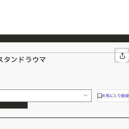
026/7/23
『ONE PIECE magazine 021 ONE PIECEカード付き同梱版』発売延期のご案内
ルスタンドラウマ
お気に入り登録