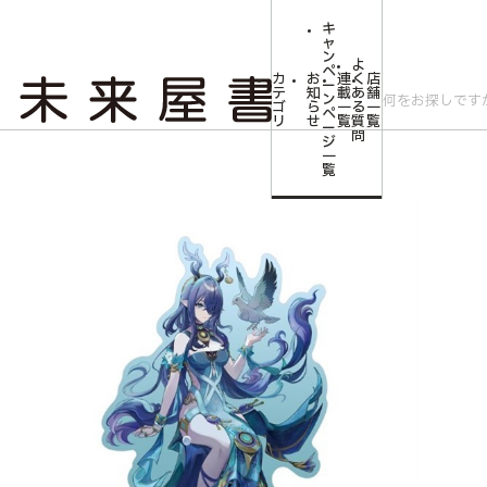
キ
ャ
ン
よ
ペ
カ
お
連
く
店
ー
テ
知
載
あ
舗
ン
ゴ
ら
一
る
一
ペ
リ
せ
覧
質
覧
ー
問
ジ
トップ
コミLab.【コミック＆エンタメ】
原神Luna1アクリルスタンドラウ
一
覧