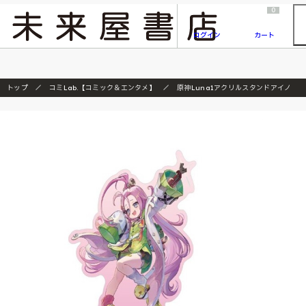
2026/7/23
『ONE PIECE magazine 021 ONE PIECEカード付き同梱版』発売延期のご案内
0
ログイン
カート
トップ
コミLab.【コミック＆エンタメ】
原神Luna1アクリルスタンドアイノ